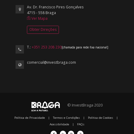
Av. Dr. Francisco Pires Gonçalves
4715 - 558 Braga
Ver Mapa
Obter Direções
T.:
+351 253 208 230
[chamada para rede fixa nacional]
comercial@investbraga.com
© InvestBraga 2020
Política de Privacidade
|
Termos e Condições
|
Política de Cookies
|
Acessibilidade
|
FAQs