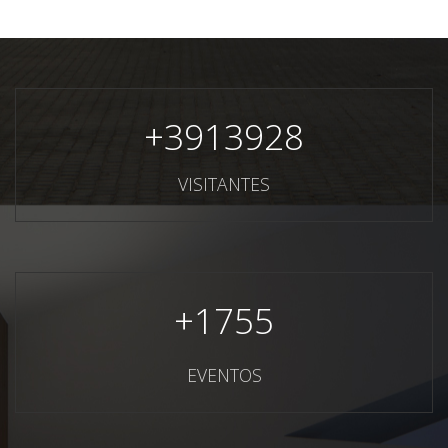
+
3913928
VISITANTES
+
1755
EVENTOS