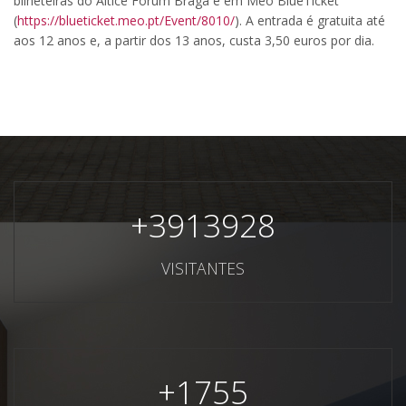
bilheteiras do Altice Forum Braga e em Meo BlueTicket
(
https://blueticket.meo.pt/Event/8010/
). A entrada é gratuita até
aos 12 anos e, a partir dos 13 anos, custa 3,50 euros por dia.
+
3913928
VISITANTES
+
1755