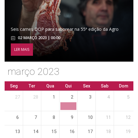
Seis carnes DOP para saborear na 55ª edição da Agro
02 MARÇO 2023 | 00:00
LER MAIS
março 2023
Seg
Ter
Qua
Qui
Sex
Sab
Dom
27
28
1
2
3
4
5
6
7
8
9
10
11
12
13
14
15
16
17
18
19