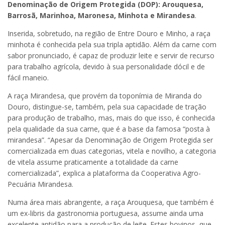
Denominação de Origem Protegida (DOP): Arouquesa,
Barrosã, Marinhoa, Maronesa, Minhota e Mirandesa
.
Inserida, sobretudo, na região de Entre Douro e Minho, a raça
minhota é conhecida pela sua tripla aptidão. Além da carne com
sabor pronunciado, é capaz de produzir leite e servir de recurso
para trabalho agrícola, devido à sua personalidade dócil e de
fácil maneio.
A raça Mirandesa, que provém da toponímia de Miranda do
Douro, distingue-se, também, pela sua capacidade de tração
para produção de trabalho, mas, mais do que isso, é conhecida
pela qualidade da sua carne, que é a base da famosa “posta à
mirandesa”. “Apesar da Denominação de Origem Protegida ser
comercializada em duas categorias, vitela e novilho, a categoria
de vitela assume praticamente a totalidade da carne
comercializada”, explica a plataforma da Cooperativa Agro-
Pecuária Mirandesa.
Numa área mais abrangente, a raça Arouquesa, que também é
um ex-libris da gastronomia portuguesa, assume ainda uma
excelente aptidão para a produção de leite. Estes bovinos, que