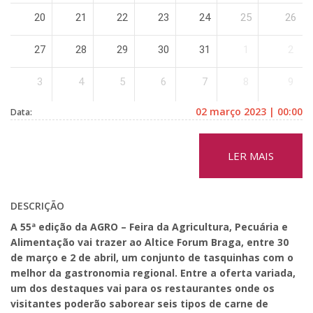
20
21
22
23
24
25
26
27
28
29
30
31
1
2
3
4
5
6
7
8
9
02 março 2023 | 00:00
Data:
LER MAIS
DESCRIÇÃO
A 55ª edição da AGRO – Feira da Agricultura, Pecuária e
Alimentação vai trazer ao Altice Forum Braga, entre 30
de março e 2 de abril, um conjunto de tasquinhas com o
melhor da gastronomia regional. Entre a oferta variada,
um dos destaques vai para os restaurantes onde os
visitantes poderão saborear seis tipos de carne de