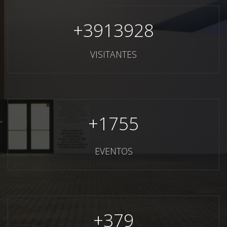
+
3913928
VISITANTES
+
1755
EVENTOS
+
379