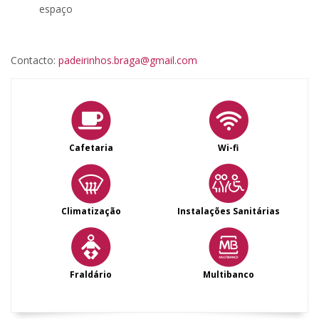
espaço
Contacto:
padeirinhos.braga@gmail.com
Cafetaria
Wi-fi
Climatização
Instalações Sanitárias
Fraldário
Multibanco