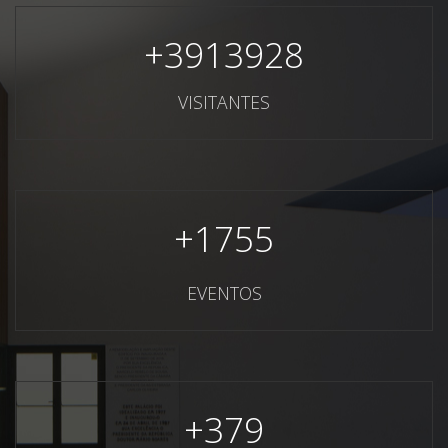
+
3913928
VISITANTES
+
1755
EVENTOS
+
379