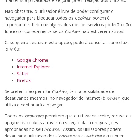
manter sua privacidade e segurança em relação aos
Cookies
.
Não obstante, o utilizador é livre de poder configurar o
navegador para bloquear todos os
Cookies
, porém é
importante referir que alguns dos nossos serviços poderão não
funcionar corretamente se os
Cookies
não estiverem ativos.
Caso queira desativar esta opção, poderá consultar como fazê-
lo
infra
:
Google Chrome
Internet Explorer
Safari
Firefox
Se preferir não permitir
Cookies
, tem a possibilidade de
desativar os mesmos, no navegador de internet (
browser
) que
utiliza e continuará a navegar.
Todos os
browsers
permitem que o utilizador aceite, recuse ou
apague os cookies através da seleção das configurações
apropriadas no seu
browser
. Assim, os utilizadores podem
desativar a utilização dos
Cookies
neste
Website
a qualquer