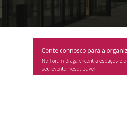
Conte connosco para a organi
No Forum Braga encontra espaços e um
seu evento inesquecível.
Parceiros de Negócio