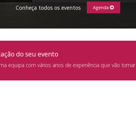
Conheça todos os eventos
Agenda
zação do seu evento
a equipa com vários anos de experiência que vão tornar