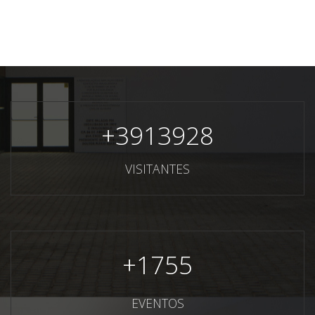
+
3913928
VISITANTES
+
1755
EVENTOS