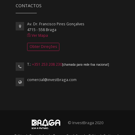
CONTACTOS
Av. Dr. Francisco Pires Gonçalves
4715 - 558 Braga
Ver Mapa
Obter Direções
T.:
+351 253 208 230
[chamada para rede fixa nacional]
comercial@investbraga.com
© InvestBraga 2020