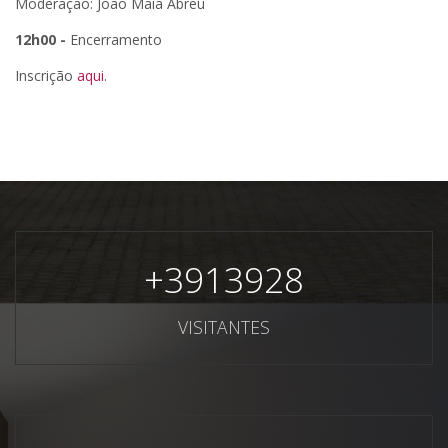
Moderação: João Maia Abreu
12h00 -
Encerramento
Inscrição
aqui
.
+
3913928
VISITANTES