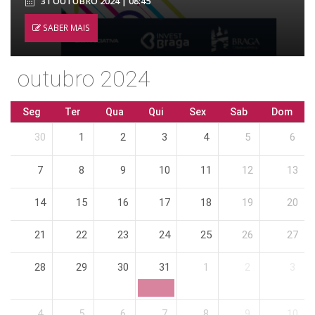
31 OUTUBRO 2024 | 08:45
SABER MAIS
outubro 2024
Seg
Ter
Qua
Qui
Sex
Sab
Dom
30
1
2
3
4
5
6
7
8
9
10
11
12
13
14
15
16
17
18
19
20
21
22
23
24
25
26
27
28
29
30
31
1
2
3
4
5
6
7
8
9
10