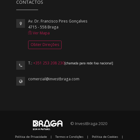
CONTACTOS
Av. Dr. Francisco Pires Gonçalves
4715 - 558 Braga
Ver Mapa
Obter Direções
T.:
+351 253 208 230
[chamada para rede fixa nacional]
comercial@investbraga.com
© InvestBraga 2020
Política de Privacidade
|
Termos e Condições
|
Política de Cookies
|