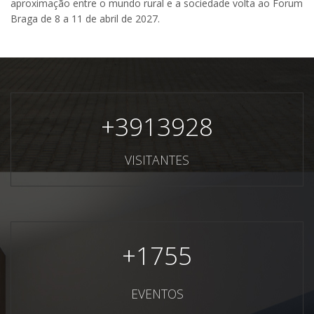
aproximação entre o mundo rural e a sociedade volta ao Forum
Braga de 8 a 11 de abril de 2027.
+
3913928
VISITANTES
+
1755
EVENTOS