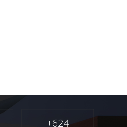
+
624