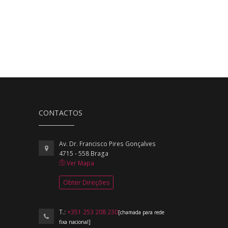
CONTACTOS
Av. Dr. Francisco Pires Gonçalves
4715 - 558 Braga
Ver Mapa
Obter Direções
T.:
+351 253 208 230
[chamada para rede
fixa nacional]