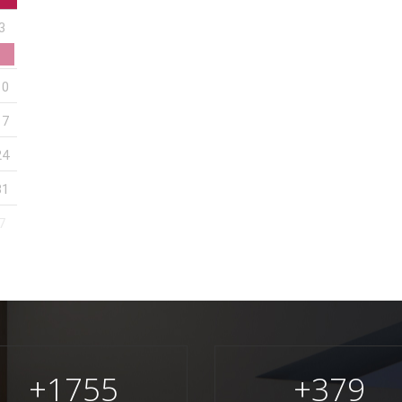
3
10
17
24
31
7
+
1755
+
379