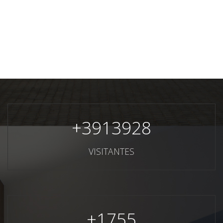
+
3913928
VISITANTES
+
1755