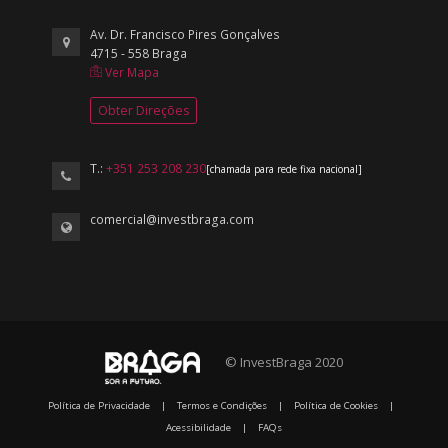
Av. Dr. Francisco Pires Gonçalves
4715 - 558 Braga
Ver Mapa
Obter Direções
T.:
+351 253 208 230
[chamada para rede fixa nacional]
comercial@investbraga.com
© InvestBraga 2020
Política de Privacidade
|
Termos e Condições
|
Política de Cookies
|
Acessibilidade
|
FAQs