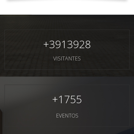
+
3913928
VISITANTES
+
1755
EVENTOS