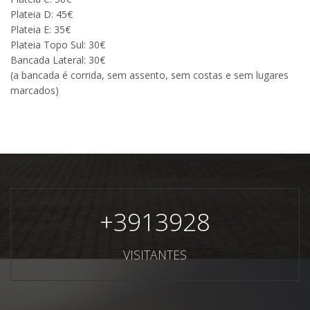
Plateia D: 45€
Plateia E: 35€
Plateia Topo Sul: 30€
Bancada Lateral: 30€
(a bancada é corrida, sem assento, sem costas e sem lugares
marcados)
+
3913928
VISITANTES