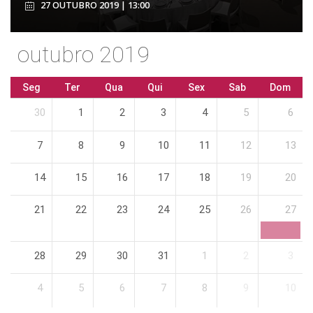
27 OUTUBRO 2019 | 13:00
outubro 2019
Seg
Ter
Qua
Qui
Sex
Sab
Dom
30
1
2
3
4
5
6
7
8
9
10
11
12
13
14
15
16
17
18
19
20
21
22
23
24
25
26
27
28
29
30
31
1
2
3
4
5
6
7
8
9
10