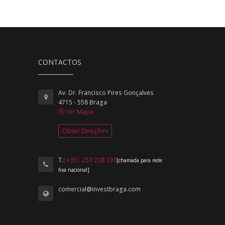
CONTACTOS
Av. Dr. Francisco Pires Gonçalves
4715 - 558 Braga
Ver Mapa
Obter Direções
T.:
+351 253 208 230
[chamada para rede
fixa nacional]
comercial@investbraga.com