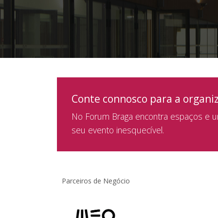
Conte connosco para a organi
No Forum Braga encontra espaços e um
seu evento inesquecível.
Parceiros de Negócio