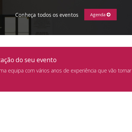
Conheça todos os eventos
Agenda
zação do seu evento
a equipa com vários anos de experiência que vão tornar