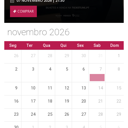
07 NOVEMBRO 2026 | 21:30
COMPRAR
novembro 2026
Seg
Ter
Qua
Qui
Sex
Sab
Dom
26
27
28
29
30
31
1
2
3
4
5
6
7
8
9
10
11
12
13
14
15
16
17
18
19
20
21
22
23
24
25
26
27
28
29
30
1
2
3
4
5
6