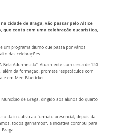
na cidade de Braga, vão passar pelo Altice
to, que conta com uma celebração eucarística,
 de um programa diurno que passa por vários
alto das celebrações.
“A Bela Adormecida”. Atualmente com cerca de 150
s e, além da formação, promete “espetáculos com
ga e em Meo Blueticket.
 Município de Braga, dirigido aos alunos do quarto
o da iniciativa ao formato presencial, depois da
mos, todos ganhamos", a iniciativa contribui para
e Braga.