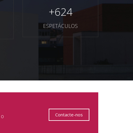
+
624
ESPETÁCULOS
Contacte-nos
 o