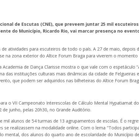
nal de Escutas (CNE), que preveem juntar 25 mil escuteiros 
dente do Município, Ricardo Rio, vai marcar presença no even
s de atividades para escuteiros de todo o país. A 27 de maio, depois
-se na zona exterior do Altice Forum Braga para viverem o momento 
 a Academia de Dança Clarisse mostra o que vale com o espetáculo 
a das instituições culturais mais dinâmicas da cidade de Felgueira
vento, que podem ser adquiridos nas bilheteiras do Altice Forum Bra
o para o VII Campeonato Interescolas de Cálculo Mental Hypatiamat do
2 de junho, pelas 20h30, no Grande Auditório.
e mil alunos de 54 turmas de 13 agrupamentos de escolas. É o regress
es se realizassem na modalidade online. Com o lema "Todos participa
lo mental, dos alunos do quarto ano de escolaridade do Município d