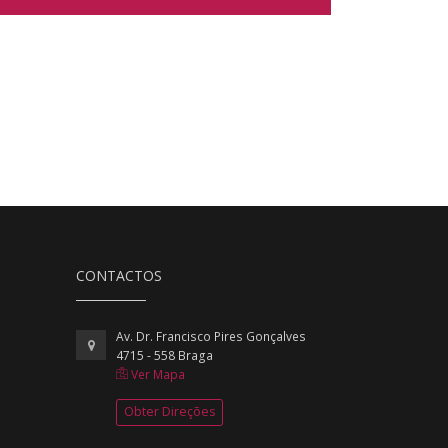
CONTACTOS
Av. Dr. Francisco Pires Gonçalves
4715 - 558 Braga
Ver Mapa
Obter Direções