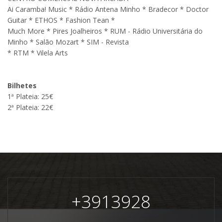
Ai Caramba! Music * Rádio Antena Minho * Bradecor * Doctor
Guitar * ETHOS * Fashion Tean *
Much More * Pires Joalheiros * RUM - Rádio Universitária do
Minho * Salão Mozart * SIM - Revista
* RTM * Vilela Arts
Bilhetes
1ª Plateia: 25€
2ª Plateia: 22€
+
3913928