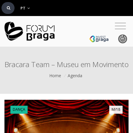
PT
Bracara Team – Museu em Movimento
Home
/
Agenda
DANÇA
M/18