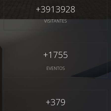
+
3913928
VISITANTES
+
1755
EVENTOS
+
379