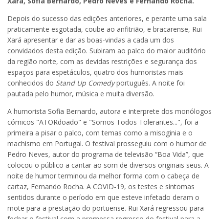
Xará, Sofia Bernardo, Pedro Neves e Fernando Rocha.
Depois do sucesso das edições anteriores, e perante uma sala
praticamente esgotada, coube ao anfitrião, e bracarense, Rui
Xará apresentar e dar as boas-vindas a cada um dos
convidados desta edição. Subiram ao palco do maior auditório
da região norte, com as devidas restrições e segurança dos
espaços para espetáculos, quatro dos humoristas mais
conhecidos do
Stand Up Comedy
português. A noite foi
pautada pelo humor, música e muita diversão.
A humorista Sofia Bernardo, autora e interprete dos monólogos
cómicos "ATORdoado" e "Somos Todos Tolerantes...", foi a
primeira a pisar o palco, com temas como a misoginia e o
machismo em Portugal. O festival prosseguiu com o humor de
Pedro Neves, autor do programa de televisão “Boa Vida”, que
colocou o público a cantar ao som de diversos originais seus. A
noite de humor terminou da melhor forma com o cabeça de
cartaz, Fernando Rocha. A COVID-19, os testes e sintomas
sentidos durante o período em que esteve infetado deram o
mote para a prestação do portuense. Rui Xará regressou para
fechar o festival com a promessa regresso do festival para a