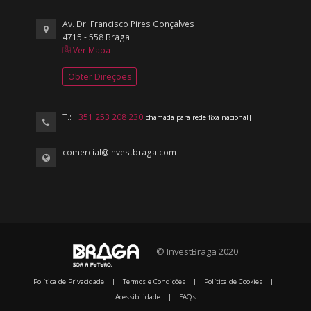
Av. Dr. Francisco Pires Gonçalves
4715 - 558 Braga
Ver Mapa
Obter Direções
T.:
+351 253 208 230
[chamada para rede fixa nacional]
comercial@investbraga.com
© InvestBraga 2020
Política de Privacidade
|
Termos e Condições
|
Política de Cookies
|
Acessibilidade
|
FAQs