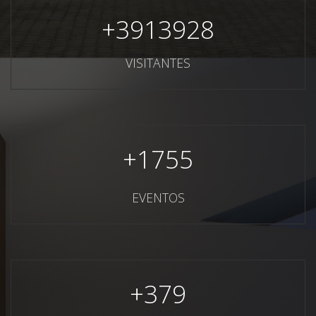
+
3913928
VISITANTES
+
1755
EVENTOS
+
379