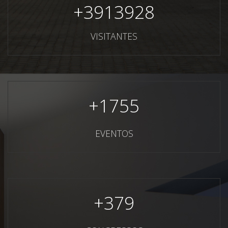
+
3913928
VISITANTES
+
1755
EVENTOS
+
379