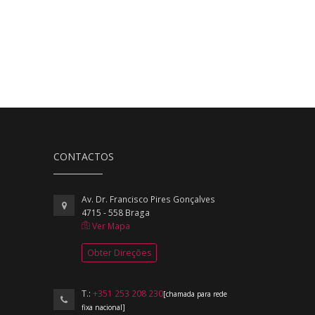
CONTACTOS
Av. Dr. Francisco Pires Gonçalves
4715 - 558 Braga
Ver Mapa
Obter Direções
T.:
+351 253 208 230
[chamada para rede
fixa nacional]