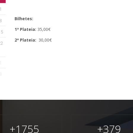
1
Bilhetes:
8
1ª Plateia:
35,00€
15
2ª Plateia:
30,00€
22
1
8
+
1755
+
379