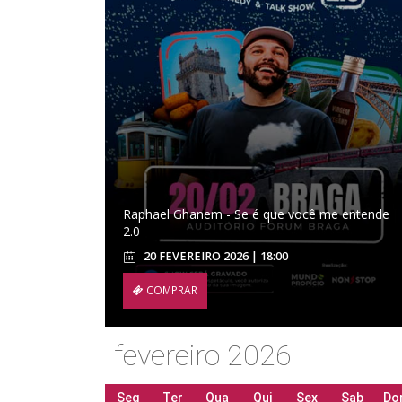
Raphael Ghanem - Se é que você me entende
2.0
20 FEVEREIRO 2026 | 18:00
COMPRAR
fevereiro 2026
Seg
Ter
Qua
Qui
Sex
Sab
Do