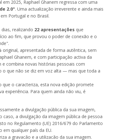
ugal em 2025, Raphael Ghanem regressa com uma
de 2.0"
. Uma actualização irreverente e ainda mais
em Portugal e no Brasil.
dias, realizando
22 apresentações
que
ício ao fim, que provou o poder de conexão e o
nde".
 original, apresentada de forma autêntica, sem
 Raphael Ghanem, e com participação activa da
n e combina novas histórias pessoais com
do o que não se diz em voz alta — mas que toda a
 que o caracteriza, esta nova edição promete
va experiência. Para quem ainda não viu, é
ressamente a divulgação pública da sua imagem,
 o caso, a divulgação da imagem pública de pessoa
visto no Regulamento (UE) 2016/679 do Parlamento
o em qualquer país da EU.
riza a gravacão e a utilizacão da sua imagem.