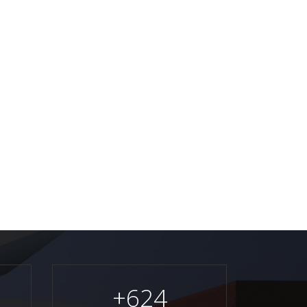
+
624