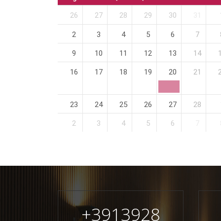
26
27
28
29
30
31
2
3
4
5
6
7
9
10
11
12
13
14
16
17
18
19
20
21
23
24
25
26
27
28
2
3
4
5
6
7
+
3913928