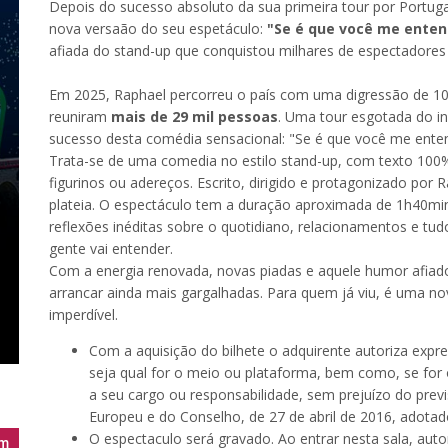
Depois do sucesso absoluto da sua primeira tour por Port
nova versaão do seu espetáculo:
"Se é que você me enten
afiada do stand-up que conquistou milhares de espectadores 
Em 2025, Raphael percorreu o país com uma digressão de 10 
reuniram
mais de 29 mil pessoas
. Uma tour esgotada do in
sucesso desta comédia sensacional: "Se é que você me ente
Trata-se de uma comedia no estilo stand-up, com texto 100%
figurinos ou adereços. Escrito, dirigido e protagonizado por
plateia. O espectáculo tem a duração aproximada de 1h40mi
reflexões inéditas sobre o quotidiano, relacionamentos e tu
gente vai entender.
Com a energia renovada, novas piadas e aquele humor afiado
arrancar ainda mais gargalhadas. Para quem já viu, é uma no
imperdível.
Com a aquisição do bilhete o adquirente autoriza exp
seja qual for o meio ou plataforma, bem como, se for
a seu cargo ou responsabilidade, sem prejuízo do pre
Europeu e do Conselho, de 27 de abril de 2016, adotad
O espectaculo será gravado. Ao entrar nesta sala, auto
m