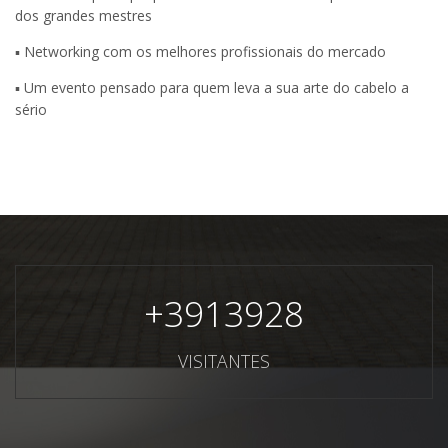
dos grandes mestres
▪️ Networking com os melhores profissionais do mercado
▪️ Um evento pensado para quem leva a sua arte do cabelo a
sério
+
3913928
VISITANTES