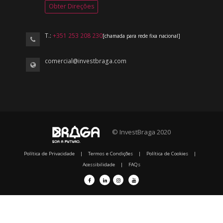
Obter Direções
T.:
+351 253 208 230
[chamada para rede fixa nacional]
comercial@investbraga.com
© InvestBraga 2020
Política de Privacidade
|
Termos e Condições
|
Política de Cookies
|
Acessibilidade
|
FAQs