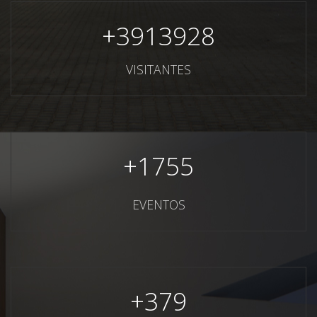
+
3913928
VISITANTES
+
1755
EVENTOS
+
379