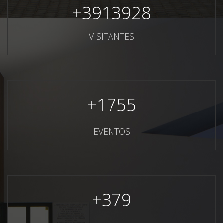
+
3913928
VISITANTES
+
1755
EVENTOS
+
379