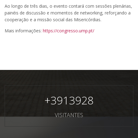
Ao longo de três dias, o evento contará com sessões plenárias,
painéis de discussão e momentos de networking, reforçando a
cooperação e a missão social das Misericórdias.
Mais informações:
https://congresso.ump.pt/
+
3913928
VISITANTES