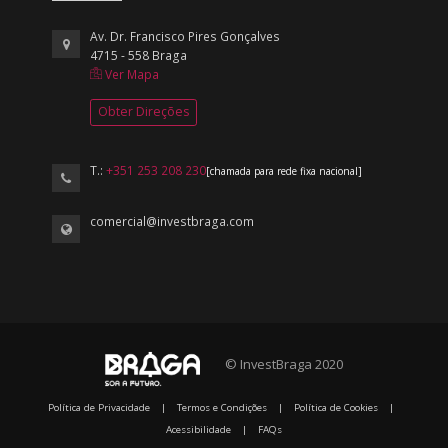
Av. Dr. Francisco Pires Gonçalves
4715 - 558 Braga
Ver Mapa
Obter Direções
T.:
+351 253 208 230
[chamada para rede fixa nacional]
comercial@investbraga.com
© InvestBraga 2020
Política de Privacidade
|
Termos e Condições
|
Política de Cookies
|
Acessibilidade
|
FAQs