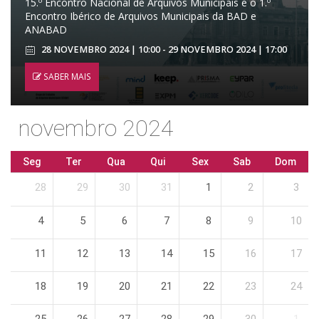
15.º Encontro Nacional de Arquivos Municipais e o 1.º
Encontro Ibérico de Arquivos Municipais da BAD e
ANABAD
28 NOVEMBRO 2024 | 10:00 - 29 NOVEMBRO 2024 | 17:00
SABER MAIS
novembro 2024
Seg
Ter
Qua
Qui
Sex
Sab
Dom
28
29
30
31
1
2
3
4
5
6
7
8
9
10
11
12
13
14
15
16
17
18
19
20
21
22
23
24