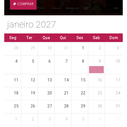
COMPRAR
janeiro 2027
Seg
Ter
Qua
Qui
Sex
Sab
Dom
28
29
30
31
1
2
3
4
5
6
7
8
9
10
11
12
13
14
15
16
17
18
19
20
21
22
23
24
25
26
27
28
29
30
31
1
2
3
4
5
6
7