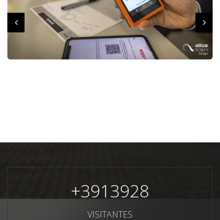
+
3913928
VISITANTES