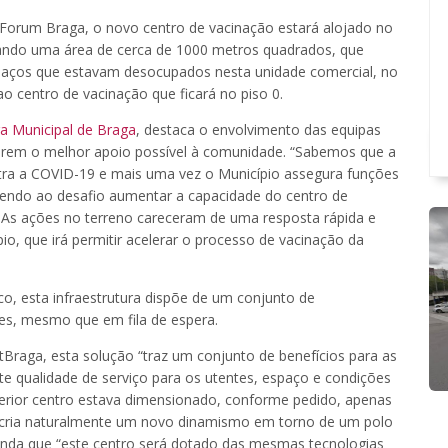
 Forum Braga, o novo centro de vacinação estará alojado no
pando uma área de cerca de 1000 metros quadrados, que
spaços que estavam desocupados nesta unidade comercial, no
o centro de vacinação que ficará no piso 0.
 Municipal de Braga
, destaca o envolvimento das equipas
arem o melhor apoio possível à comunidade. “Sabemos que a
tra a COVID-19 e mais uma vez o Município assegura funções
ndendo ao desafio aumentar a capacidade do centro de
. As ações no terreno careceram de uma resposta rápida e
io, que irá permitir acelerar o processo de vacinação da
co, esta infraestrutura dispõe de um conjunto de
es, mesmo que em fila de espera.
stBraga, esta solução “traz um conjunto de benefícios para as
e qualidade de serviço para os utentes, espaço e condições
nterior centro estava dimensionado, conforme pedido, apenas
cria naturalmente um novo dinamismo em torno de um polo
inda que “este centro será dotado das mesmas tecnologias