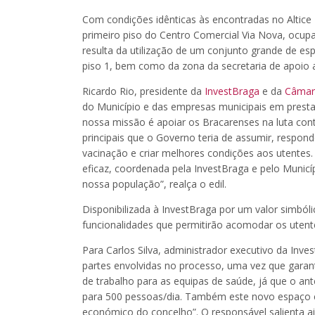
Com condições idênticas às encontradas no Altice
primeiro piso do Centro Comercial Via Nova, ocu
resulta da utilização de um conjunto grande de e
piso 1, bem como da zona da secretaria de apoio a
Ricardo Rio, presidente da
InvestBraga
e da
Câmara
do Município e das empresas municipais em prest
nossa missão é apoiar os Bracarenses na luta con
principais que o Governo teria de assumir, respo
vacinação e criar melhores condições aos utentes
eficaz, coordenada pela InvestBraga e pelo Municíp
nossa população”, realça o edil.
Disponibilizada à InvestBraga por um valor simbóli
funcionalidades que permitirão acomodar os utent
Para Carlos Silva, administrador executivo da Inve
partes envolvidas no processo, uma vez que garant
de trabalho para as equipas de saúde, já que o a
para 500 pessoas/dia. Também este novo espaço 
económico do concelho”. O responsável salienta a