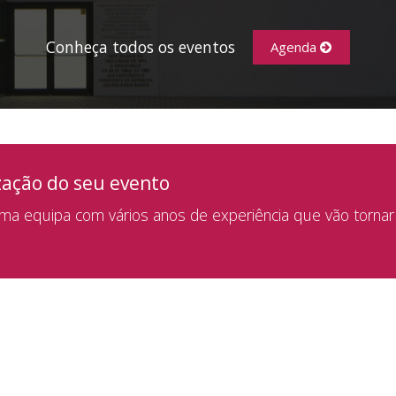
Conheça todos os eventos
Agenda
zação do seu evento
a equipa com vários anos de experiência que vão tornar