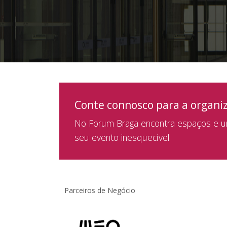
Conte connosco para a organi
No Forum Braga encontra espaços e um
seu evento inesquecível.
Parceiros de Negócio