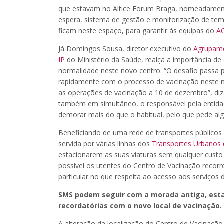
que estavam no Altice Forum Braga, nomeadament
espera, sistema de gestão e monitorização de tem
ficam neste espaço, para garantir às equipas do
AC
Já Domingos Sousa, diretor executivo do
Agrupame
IP
do Ministério da Saúde, realça a importância de
normalidade neste novo centro. “O desafio passa 
rapidamente com o processo de vacinação neste n
as operações de vacinação a 10 de dezembro”, diz
também em simultâneo, o responsável pela entida
demorar mais do que o habitual, pelo que pede al
Beneficiando de uma rede de transportes públicos 
servida por várias linhas dos
Transportes Urbanos 
estacionarem as suas viaturas sem qualquer custo
possível os utentes do Centro de Vacinação recorr
particular no que respeita ao acesso aos serviços d
SMS podem seguir com a morada antiga, esta
recordatórias com o novo local de vacinação.
A alteração da localização do Centro de Vacinação 