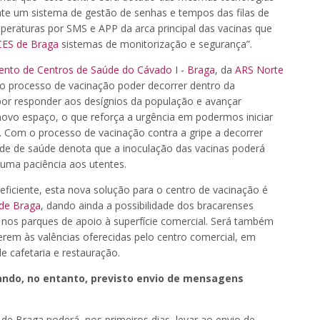
e um sistema de gestão de senhas e tempos das filas de
peraturas por SMS e APP da arca principal das vacinas que
ES de Braga
sistemas de monitorização e segurança”.
nto de Centros de Saúde do Cávado I - Braga
, da
ARS Norte
 o processo de vacinação poder decorrer dentro da
por responder aos desígnios da população e avançar
ovo espaço, o que reforça a urgência em podermos iniciar
. Com o processo de vacinação contra a gripe a decorrer
de de saúde denota que a inoculação das vacinas poderá
guma paciência aos utentes.
eficiente, esta nova solução para o centro de vacinação é
de Braga
, dando ainda a possibilidade dos bracarenses
 nos parques de apoio à superfície comercial. Será também
erem às valências oferecidas pelo centro comercial, em
e cafetaria e restauração.
ndo, no entanto, previsto envio de mensagens
de Braga poderá, nos primeiros dias, levar ao envio de