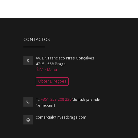
CONTACTOS
Av. Dr. Francisco Pires Gonçalves
4715 - 558 Braga
Ver Mapa
Obter Direções
T.:
+351 253 208 230
[chamada para rede
fixa nacional]
comercial@investbraga.com