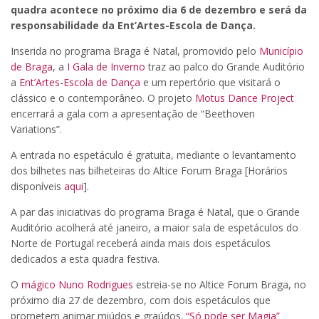
quadra acontece no próximo dia 6 de dezembro e será da
responsabilidade da Ent’Artes-Escola de Dança.
Inserida no programa Braga é Natal, promovido pelo
Município
de Braga
, a
I Gala de Inverno
traz ao palco do Grande Auditório
a
Ent’Artes-Escola de Dança
e um repertório que visitará o
clássico e o contemporâneo. O projeto
Motus Dance Project
encerrará a gala com a apresentação de “Beethoven
Variations”.
A entrada no espetáculo é gratuita, mediante o levantamento
dos bilhetes nas bilheteiras do Altice Forum Braga [Horários
disponíveis
aqui
].
A par das iniciativas do programa Braga é Natal, que o Grande
Auditório acolherá até janeiro, a maior sala de espetáculos do
Norte de Portugal receberá ainda mais dois espetáculos
dedicados a esta quadra festiva.
O
mágico Nuno Rodrigues
estreia-se no Altice Forum Braga, no
próximo dia 27 de dezembro, com dois espetáculos que
prometem animar miúdos e graúdos.
“Só pode ser Magia”