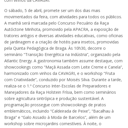
com vinhos da CAVAGRI.
O sábado, 5 de abril, promete ser um dos dias mais
movimentados da feira, com atividades para todos os públicos.
A manhã será marcada pelo Concurso Pecuário da Raça
Autóctone Minhota, promovido pela APACRA, a exposição de
tratores antigos e diversas atividades educativas, como oficinas
de jardinagem e a criação de hotéis para insetos, promovidas
pela Quinta Pedagógica de Braga. Às 10h30, decorre o
seminário “Transição Energética na Indústria”, organizado pela
Atlantic Energy. A gastronomia também assume destaque, com
showcookings como “Maçã Assada com Leite Creme e Canela”,
harmonizado com vinhos da CAVAGRI, e o workshop “Fruta
com Criatividade”, conduzido por Moisés Silva. Durante a tarde,
realiza-se o 1.º Concurso Inter-Escolas de Preparadores e
Manejadores da Raça Holstein Frísia, bem como seminários
sobre agricultura sintrópica e produção sustentável. A
programação prossegue com showcookings de pratos
emblemáticos, incluindo “Caldeirada de Peixe”, “Bacalhau à
Braga” e “Galo Assado à Moda de Barcelos”, além de um
workshop sobre microjardins comestíveis. À noite, o