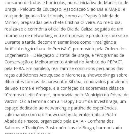
consumo de frutas e hortícolas, numa iniciativa do Município de
Braga - Pelouro da Educação, Associação 5 ao Dia e MARB, e
realçando iguarias tradicionais, como as “Papas à Moda do
Minho”, preparadas pela chefe Cristina Oliveira. Ao meio-dia,
realiza-se a cerimónia oficial do Dia da Galiza, seguida de um
momento de networking entre empresas e produtores do setor.
Durante a tarde, decorrem seminários como “Inteligência
Artificial e Agricultura de Precisão”, promovido pela Ordem dos
Engenheiros – Delegação Distrital de Braga, e “Programas de
Conservação e Melhoramento Animal no Âmbito do PEPAC”,
pela FERA. Em paralelo, realizam-se concursos pecuários das
raças autóctones Arouquesa e Maronesa, showcookings sobre
diferentes formas de apresentar Kitxiba, conduzidos por alunos
de São Tomé e Príncipe, e a confeção da sobremesa clássica
“Cremoso Leite Creme”, promovida pelo Município da Póvoa de
Varzim. O dia termina com a “Happy Hour” da InvestBraga, um
espaço dedicado ao networking e partilha de experiências,
culminando com um showcooking do emblemático Pudim
Abade de Priscos, organizado pela BAFA - Confraria dos
Sabores e Tradições Gastronómicas de Braga, harmonizado