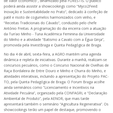
de Valor Económico”, dinamizado pela FORESTIS. O público
poderá ainda assistir a showcookings como “Myco2Feed:
Inovação e Sustentabilidade no Prato”, dedicado à confeção de
patê e risoto de cogumelos harmonizados com vinho, e
“Receitas Tradicionais do Cávado”, conduzido pelo chefe
António Freitas. A programação do dia encerra com a atuação
da Tun’ao Minho - Tuna Académica Feminina da Universidade
do Minho e a atividade “Batismo a Cavalo com a Égua Ginja”,
promovida pela InvestBraga e Quinta Pedagógica de Braga.
No dia 4 de abril, sexta-feira, a AGRO mantém uma agenda
dinâmica e repleta de iniciativas. Durante a manhã, realizam-se
concursos pecuários, como o Concurso Nacional de Ovelhas de
Raça Bordaleira de Entre Douro e Minho e Churra do Minho, e
atividades interativas, incluindo a apresentação do Projeto PAC-
TO, pela Quinta Pedagógica de Braga. O Forum Braga acolhe
ainda seminários como “Licenciamento e Incentivos na
Atividade Pecuária”, organizado pela CONFAGRI, e “Declaração
Ambiental de Produto”, pela AENOR, que mais tarde
apresentará também o seminário “Agricultura Regenerativa”. Os
showcookings terão um papel de destaque, promovendo o