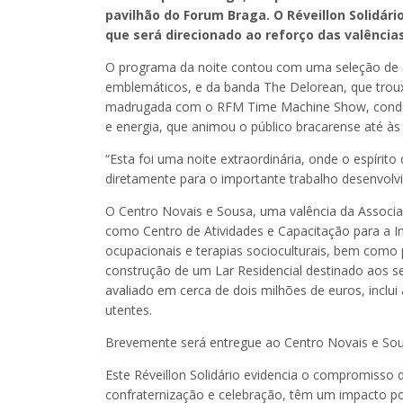
pavilhão do Forum Braga. O Réveillon Solidár
que será direcionado ao reforço das valência
O programa da noite contou com uma seleção de a
emblemáticos, e da banda The Delorean, que troux
madrugada com o RFM Time Machine Show, conduzi
e energia, que animou o público bracarense até às
“Esta foi uma noite extraordinária, onde o espírito 
diretamente para o importante trabalho desenvolvi
O Centro Novais e Sousa, uma valência da Associaçã
como Centro de Atividades e Capacitação para a In
ocupacionais e terapias socioculturais, bem como
construção de um Lar Residencial destinado aos s
avaliado em cerca de dois milhões de euros, inclui
utentes.
Brevemente será entregue ao Centro Novais e Sou
Este Réveillon Solidário evidencia o compromisso
confraternização e celebração, têm um impacto pos