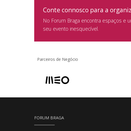
Conte connosco para a organi
No Forum Braga encontra espaços e um
seu evento inesquecível.
Parceiros de Negócio
FORUM BRAGA