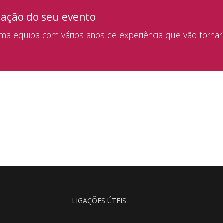
zação do seu evento
a equipa com vários anos de experiência que vão tornar
LIGAÇÕES ÚTEIS