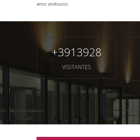
anos vindouros.
+
3913928
VISITANTES