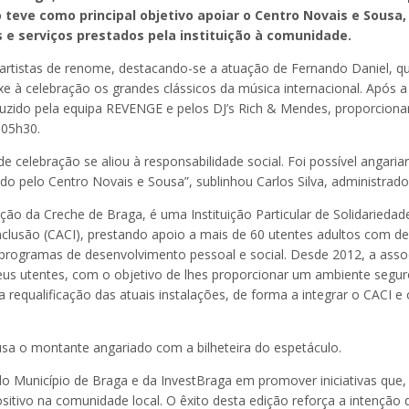
io teve como principal objetivo apoiar o Centro Novais e Sous
s e serviços prestados pela instituição à comunidade.
rtistas de renome, destacando-se a atuação de Fernando Daniel, qu
e à celebração os grandes clássicos da música internacional. Após 
do pela equipa REVENGE e pelos DJ’s Rich & Mendes, proporciona
 05h30.
de celebração se aliou à responsabilidade social. Foi possível angariar
do pelo Centro Novais e Sousa”, sublinhou Carlos Silva, administrado
o da Creche de Braga, é uma Instituição Particular de Solidariedade
clusão (CACI), prestando apoio a mais de 60 utentes adultos com defi
 programas de desenvolvimento pessoal e social. Desde 2012, a asso
eus utentes, com o objetivo de lhes proporcionar um ambiente segur
 a requalificação das atuais instalações, de forma a integrar o CACI e
sa o montante angariado com a bilheteira do espetáculo.
 do Município de Braga e da InvestBraga em promover iniciativas q
itivo na comunidade local. O êxito desta edição reforça a intenção 