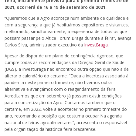
feira, inicialmente prevista para o primeiro trimestre de
2021, ocorrerá de 16 a 19 de setembro de 2021.
“Queremos que a Agro aconteça num ambiente de qualidade e
com a segurança a que já habituámos expositores e visitantes,
melhorando, simultaneamente, a experiência de todos os que
possam passar pelo Altice Forum Braga durante a feira”, avança
Carlos Silva, administrador executivo da
InvestBraga
.
Apesar de dispor de um plano de contingência rigoroso, que
cumpre todas as recomendações da Direção Geral de Saúde
(DGS), a InvestBraga não encontrou outra opção que não a de
alterar o calendário do certame. “Dada a incerteza associada à
pandemia neste primeiro trimestre, não tivemos outra
alternativa e avançámos com o reagendamento da feira.
Acreditamos que em setembro já possam existir condições
para a concretização da Agro. Contamos também que o
certame, em 2022, volte a acontecer no primeiro trimestre do
ano, retomando a posição que costuma ocupar Na agenda
nacional de feiras agroalimentares”, acrescenta o responsável
pela organização da histórica feira bracarense.