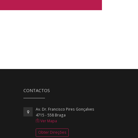
CONTACTOS
Av. Dr. Francisco Pires Gonçalves
4715 - 558 Braga
Ver Mapa
Obter Direções