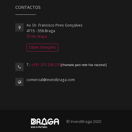
CONTACTOS
Av. Dr. Francisco Pires Gonçalves
4715 - 558 Braga
Ver Mapa
Obter Direções
T.:
+351 253 208 230
[chamada para rede fixa nacional]
comercial@investbraga.com
© InvestBraga 2020