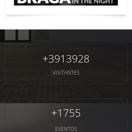
+
3913928
VISITANTES
+
1755
EVENTOS