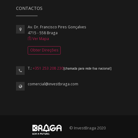
CONTACTOS
Av. Dr. Francisco Pires Gonçalves
4715 - 558 Braga
Ver Mapa
Obter Direções
T.:
+351 253 208 230
[chamada para rede fixa nacional]
comercial@investbraga.com
© InvestBraga 2020